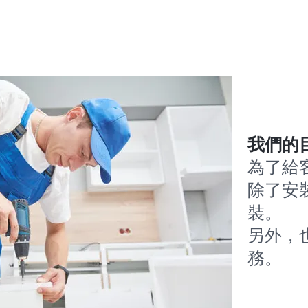
我們的
為了給
除了安
裝。
​​另
務。