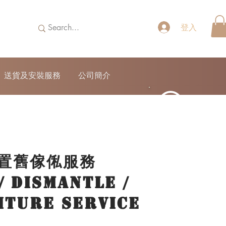
登入
送貨及安裝服務
公司簡介
52690355
 棄置舊傢俬服務
/ Dismantle /
iture Service