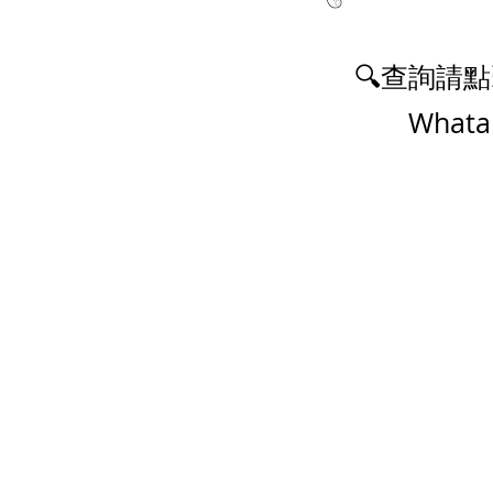
🔍查詢請點
Whatapps
熱門產品
關於家之
辦公椅
|
大班椅
公司简介
辦公枱
|
洽談枱
網站地圖
大班枱
|
會議枱