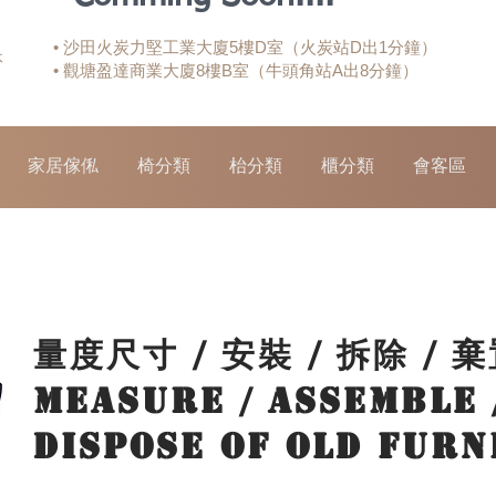
• 沙田火炭力堅工業大廈5樓D室（火炭站D出1分鐘）
休
• 觀塘盈達商業大廈8樓B室（牛頭角站A出8分鐘）
家居傢俬
椅分類
枱分類
櫃分類
會客區
量度尺寸 / 安裝 / 拆除 /
Measure / Assemble 
Dispose of Old Furn