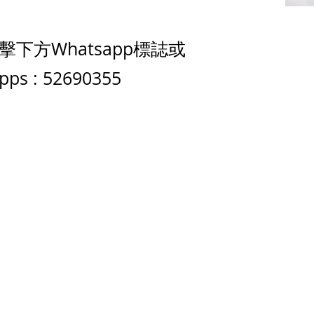
擊下方Whatsapp標誌或
 : 52690355
品牌中心
聯繫
良品
客戶服務
愛家空間（建材）
phone
送貨及安裝服務
家之良品（家居）
電郵：
辦公傢俬安裝影片
家之良品（辦公）
What
產品選購攻略