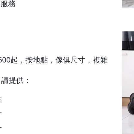
裝服務
500起，按地點，傢俱尺寸，複雜
，請提供：
點
片
寸