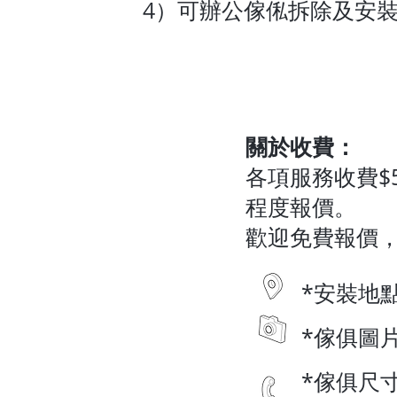
4）可辦公傢俬拆除及安
​關於收費：
各項服務收費$
程度報價。
歡迎免費報價
*安裝地
*傢俱圖
*傢俱尺