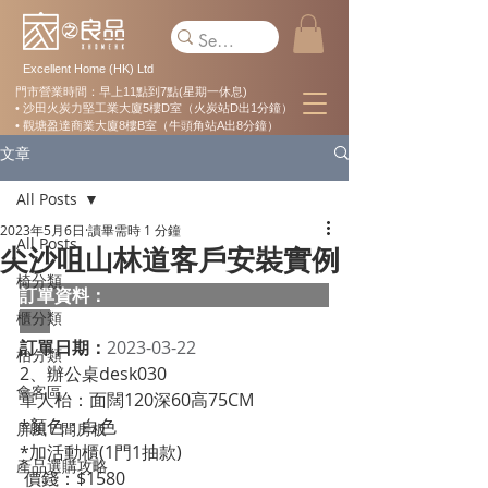
Excellent Home (HK) Ltd
門市營業時間：早上11點到7點(星期一休息)
• 沙田火炭力堅工業大廈5樓D室（火炭站D出1分鐘）
• 觀塘盈達商業大廈8樓B室（牛頭角站A出8分鐘）
文章
All Posts
2023年5月6日
讀畢需時 1 分鐘
All Posts
尖沙咀山林道客戶安裝實例
椅分類
訂單資料：  
櫃分類
訂單日期：
2023-03-22
枱分類
2、辦公桌desk030
會客區
單人枱：面闊120深60高75CM
*顏色：白色
屏風 / 間房板
*加活動櫃(1門1抽款)
產品選購攻略
 價錢：$1580