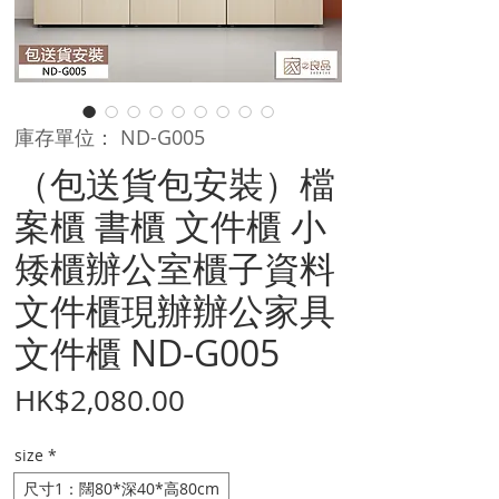
庫存單位： ND-G005
（包送貨包安裝）檔
案櫃 書櫃 文件櫃 小
矮櫃辦公室櫃子資料
文件櫃現辦辦公家具
文件櫃 ND-G005
價
HK$2,080.00
格
size
*
尺寸1：闊80*深40*高80cm