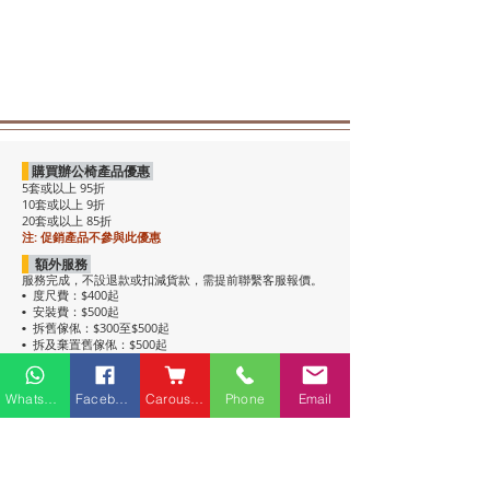
購買辦公椅產品優惠
5套或以上 95折
10套或以上 9折
20套或以上 85折
注: 促銷產品不參與此優惠
額外服務
服務完成，不設退款或扣減貨款，需提前聯繫客服報價。
度尺費：$400起
•
安裝費：$500起
•
拆舊傢俬：$300至$500起
•
拆及棄置舊傢俬：$500起
•
注意事項
• 包送貨，平地電梯可送上樓。搬樓梯落單時請說明。
Whatsapp
Facebook
Carousell
Phone
Email
• 過關查車有可能延遲送貨。
• 如含電插座產品，非英式，需自行配備轉插頭，不包拉
線工序。
• 辦公枱和大班枱，枱面放線盒位置不收邊。
• 關於高櫃：
高櫃深度較淺，有前傾倒風險，
強烈建議上
牆固定
，落單前請與客服溝通上牆事宜。