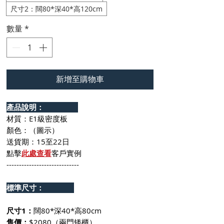
尺寸2：闊80*深40*高120cm
數量
*
新增至購物車
產品說明：
材質：E1級密度板
顏色：（圖示）
送貨期：15至22日
點擊
此處查看
客戶實例
-----------------------------
標準尺寸：
尺寸1：
闊80*深40*高80cm
售價：
$2080（兩門矮櫃）