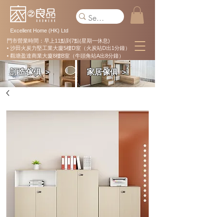
Excellent Home (HK) Ltd
門市營業時間：早上11點到7點(星期一休息)
• 沙田火炭力堅工業大廈5樓D室（火炭站D出1分鐘）
• 觀塘盈達商業大廈8樓B室（牛頭角站A出8分鐘）
訂造傢俱 ＞
家居傢俱 ＞