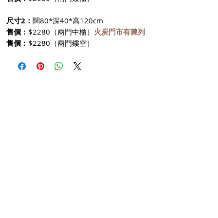
尺寸2：
闊80*深40*高120cm
售價：
$2280（兩門中櫃）
火炭門市有陳列
售價：
$2280（兩門鏤空）