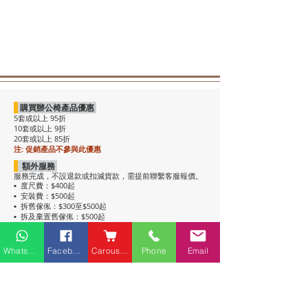
購買辦公椅產品優惠
5套或以上 95折
10套或以上 9折
20套或以上 85折
注: 促銷產品不參與此優惠
額外服務
服務完成，不設退款或扣減貨款，需提前聯繫客服報價。
度尺費：$400起
•
安裝費：$500起
•
拆舊傢俬：$300至$500起
•
拆及棄置舊傢俬：$500起
•
注意事項
• 包送貨，平地電梯可送上樓。搬樓梯落單時請說明。
Whatsapp
Facebook
Carousell
Phone
Email
• 過關查車有可能延遲送貨。
• 如含電插座產品，非英式，需自行配備轉插頭，不包拉
線工序。
• 辦公枱和大班枱，枱面放線盒位置不收邊。
• 關於高櫃：
高櫃深度較淺，有前傾倒風險，
強烈建議上
牆固定
，落單前請與客服溝通上牆事宜。