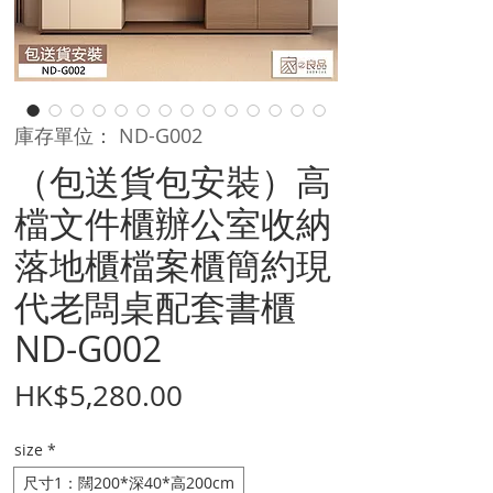
庫存單位： ND-G002
（包送貨包安裝）高
檔文件櫃辦公室收納
落地櫃檔案櫃簡約現
代老闆桌配套書櫃
ND-G002
價
HK$5,280.00
格
size
*
尺寸1：闊200*深40*高200cm