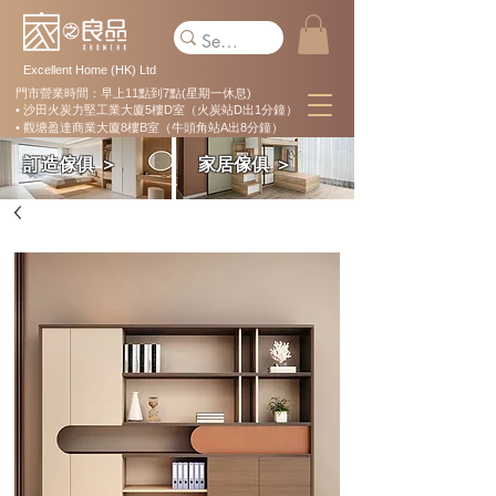
Excellent Home (HK) Ltd
門市營業時間：早上11點到7點(星期一休息)
• 沙田火炭力堅工業大廈5樓D室（火炭站D出1分鐘）
• 觀塘盈達商業大廈8樓B室（牛頭角站A出8分鐘）
訂造傢俱 ＞
家居傢俱 ＞