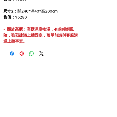
尺寸2：
闊240*深40*高200cm
售價：
$6280
• 關於高櫃：高櫃深度較淺，有前傾倒風
險，強烈建議上牆固定，落單前請與客服溝
通上牆事宜。