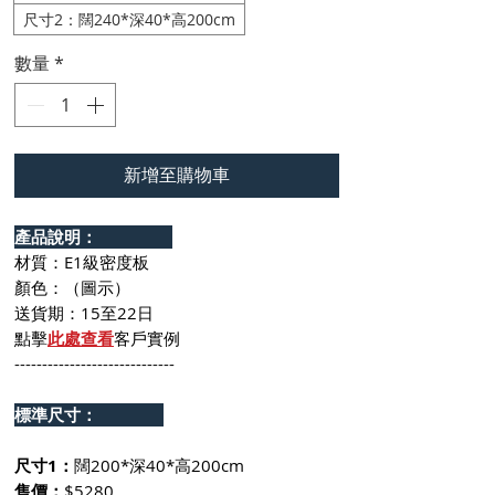
尺寸2：闊240*深40*高200cm
數量
*
新增至購物車
產品說明：
材質：E1級密度板
顏色：（圖示）
送貨期：15至22日
點擊
此處查看
客戶實例
-----------------------------
標準尺寸：
尺寸1：
闊200*深40*高200cm
售價：
$5280