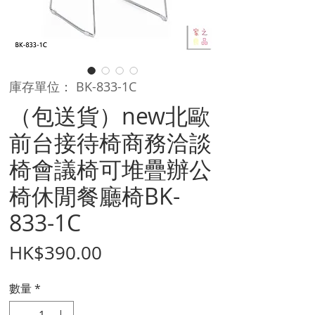
庫存單位： BK-833-1C
（包送貨）new北歐
前台接待椅商務洽談
椅會議椅可堆疊辦公
椅休閒餐廳椅BK-
833-1C
價
HK$390.00
格
數量
*