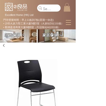
Excellent Home (HK) Ltd
門市營業時間：早上11點到7點(星期一休息)
• 沙田火炭力堅工業大廈5樓D室（火炭站D出1分鐘）
• 觀塘盈達商業大廈8樓B室（牛頭角站A出8分鐘）
訂造傢俱 ＞
家居傢俱 ＞