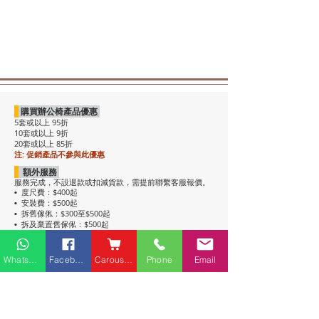
購買辦公椅產品優惠
5套或以上 95折
10套或以上 9折
20套或以上 85折
注: 促銷產品不參與此優惠
額外服務
服務完成，不設退款或扣減貨款，需提前聯繫客服報價。
度尺費：$400起
•
安裝費：$500起
•
拆舊傢俬：$300至$500起
•
拆及棄置舊傢俬：$500起
•
注意事項
• 包送貨，平地電梯可送上樓。搬樓梯落單時請說明。
Whatsapp
Facebook
Carousell
Phone
Email
• 過關查車有可能延遲送貨。
• 如含電插座產品，非英式，需自行配備轉插頭，不包拉
線工序。
• 辦公枱和大班枱，枱面放線盒位置不收邊。
• 關於高櫃：
高櫃深度較淺，有前傾倒風險，
強烈建議上
牆固定
，落單前請與客服溝通上牆事宜。