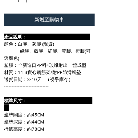
新增至購物車
產品說明：
顏色：白膠、灰膠 (現貨)
綠膠、藍膠、紅膠、黃膠、橙膠(可
選顏色)
塑膠：全新進口PP料+玻纖射出一體成型
材質：11.3實心鋼筋架/附PP防滑腳墊
送貨日期：3-10天 （視乎庫存）
-----------------------------
標準尺寸：
坐墊闊度：約45CM
坐墊深度：約44CM
椅總高度：約78CM