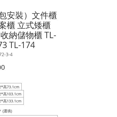
包安裝）文件櫃
案櫃 立式矮櫃
收納儲物櫃 TL-
73 TL-174
2-3-4
價
00
格
*高73.1cm
*高103.1cm
*高133.1cm
(選填)