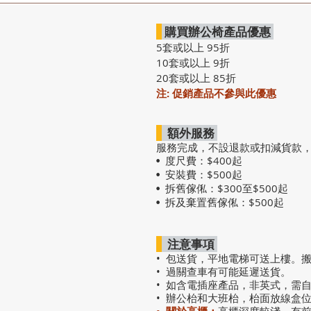
購買辦公椅產品優惠
5套或以上 95折
10套或以上 9折
20套或以上 85折
注: 促銷產品不參與此優惠
額外服務
服務完成，不設退款或扣減貨款
度尺費：$400起
•
安裝費：$500起
•
拆舊傢俬：$300至$500起
•
拆及棄置舊傢俬：$500起
•
注意事項
• 包送貨，平地電梯可送上樓。
• 過關查車有可能延遲送貨。
• 如含電插座產品，非英式，需
• 辦公枱和大班枱，枱面放線盒