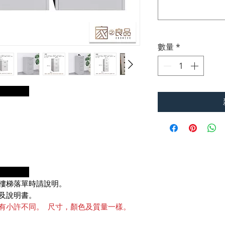
數量
*
明：
項：
樓梯落單時請說明。
及說明書。
有小許不同。 尺寸，顏色及質量一樣。