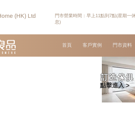
Home (HK) Ltd
門市營業時間：早上11點到7點(星期一
息)
首頁
客戶實例
門市資料
訂造傢俱
點擊進入 >