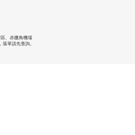
貨區、赤臘角機場
，落單請先查詢。
方式
：+852 3962 2343
order@xhomehk.com
sapp：5269 0355
市地址：
業街181號盈達商業大廈8樓B室
間：早上11點到7點(星期一門市休息)