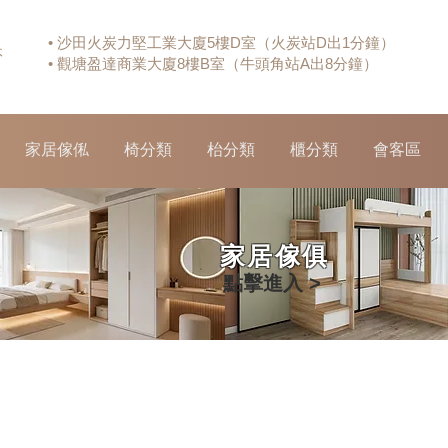
• 沙田火炭力堅工業大廈5樓D室（火炭站D出1分鐘）
休
• 觀塘盈達商業大廈8樓B室（牛頭角站A出8分鐘）
家居傢俬
椅分類
枱分類
櫃分類
會客區
家居傢俱
點擊進入 >