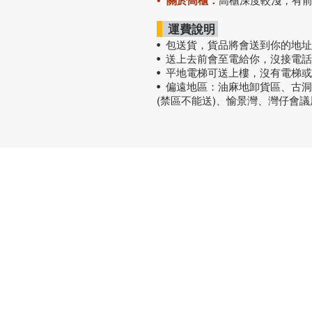
• 關於高櫃：
高櫃深度較淺，有
運費說明
• 包送貨
，
貨品將會送到你的地址
• 送上去前會至電給你，沒接電
• 平地電梯可送上樓，沒有電梯
• 偏遠地區：油麻地卸貨區、古
(禁區不能送)、愉景灣、灣仔會
熱門產品
關於家之
辦公椅
|
大班椅
公司简介
辦公枱
|
洽談枱
網站地圖
大班枱
|
會議枱
文件櫃
|
小型櫃
屏風間格
會客茶几