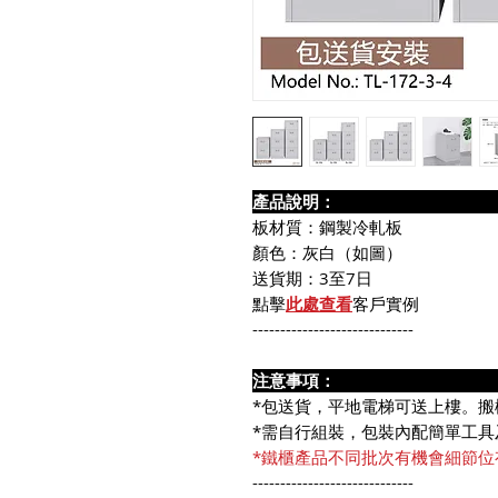
產品說
板材質：鋼製冷軋板
顏色：灰白（如圖）
送貨期：3至7日
點擊
此處查看
客戶實例
-----------------------------
注意事
*包送貨，平地電梯可送上樓。搬
*需自行組裝，包裝內配簡單工具
*鐵櫃產品不同批次有機會細節位
-----------------------------