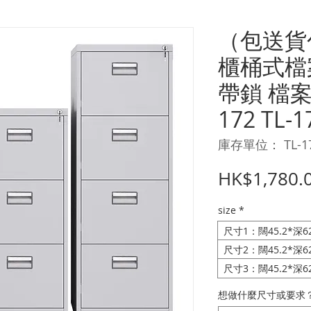
（包送貨
櫃桶式檔
帶鎖 檔案
172 TL-1
庫存單位： TL-17
HK$1,780.
size
*
尺寸1：闊45.2*深62
尺寸2：闊45.2*深62
尺寸3：闊45.2*深62
想做什麼尺寸或要求？ 