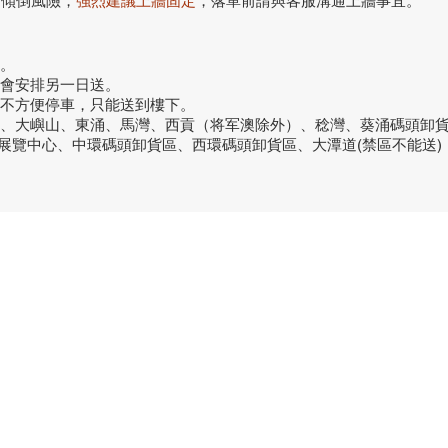
前傾倒風險，
強烈建議上牆固定
，落單前請與客服溝通上牆事宜。
。
話會安排另一日送。
或不方便停車，只能送到樓下。
洞、大嶼山、東涌、馬灣、西貢（将军澳除外）、稔灣、葵涌碼頭卸
議展覽中心、中環碼頭卸貨區、西環碼頭卸貨區、大潭道(禁區不能送)
品牌中心
聯繫
良品
客戶服務
愛家空間（建材）
phone
送貨及安裝服務
家之良品（家居）
電郵：
辦公傢俬安裝影片
家之良品（辦公）
What
產品選購攻略
觀塘門
觀塘偉
營業時