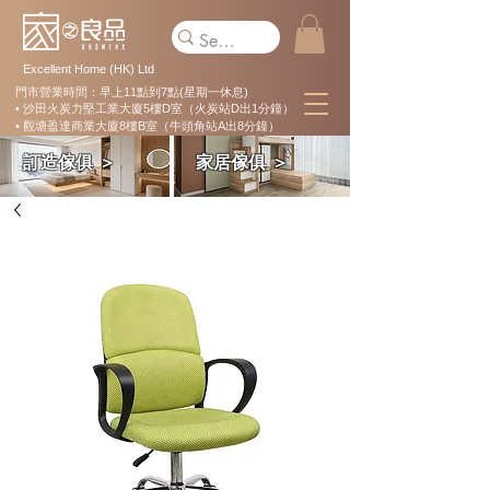
Excellent Home (HK) Ltd
門市營業時間：早上11點到7點(星期一休息)
• 沙田火炭力堅工業大廈5樓D室（火炭站D出1分鐘）
• 觀塘盈達商業大廈8樓B室（牛頭角站A出8分鐘）
訂造傢俱 ＞
家居傢俱 ＞