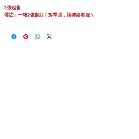
2張起售
備註：一箱2張起訂 ( 拆單張，請聯絡客服 )