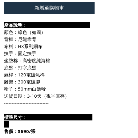
新增至購物車
產品說明：
顏色：綠色（如圖）
背框：尼龍靠背
布料：HX系列網布
扶手：固定扶手
坐墊棉：高密度純海棉
底盤：打字底盤
氣桿：120電鍍氣桿
腳架：300電鍍腳
輪子：50mm白邊輪
送貨日期：3-10天（視乎庫存）
-----------------------------
標準尺寸：
售價：$690/張