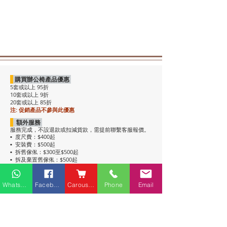
購買辦公椅產品優惠
5套或以上 95折
10套或以上 9折
20套或以上 85折
注: 促銷產品不參與此優惠
額外服務
服務完成，不設退款或扣減貨款，需提前聯繫客服報價。
度尺費：$400起
•
安裝費：$500起
•
拆舊傢俬：$300至$500起
•
拆及棄置舊傢俬：$500起
•
注意事項
• 包送貨，平地電梯可送上樓。搬樓梯落單時請說明。
Whatsapp
Facebook
Carousell
Phone
Email
• 過關查車有可能延遲送貨。
• 如含電插座產品，非英式，需自行配備轉插頭，不包拉
線工序。
• 辦公枱和大班枱，枱面放線盒位置不收邊。
• 關於高櫃：
高櫃深度較淺，有前傾倒風險，
強烈建議上
牆固定
，落單前請與客服溝通上牆事宜。