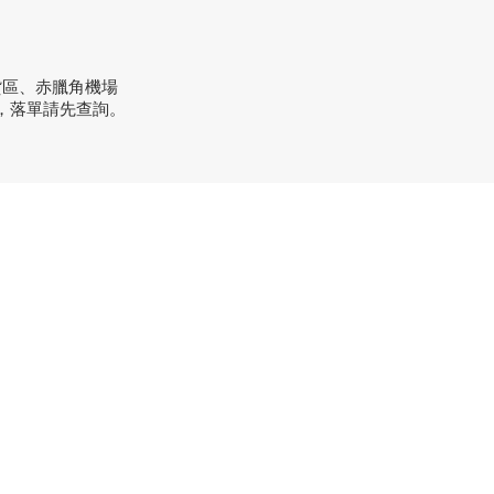
貨區、赤臘角機場
，落單請先查詢。
方式
：+852 3962 2343
order@xhomehk.com
sapp：5269 0355
市地址：
業街181號盈達商業大廈8樓B室
間：早上11點到7點(星期一門市休息)
市地址：