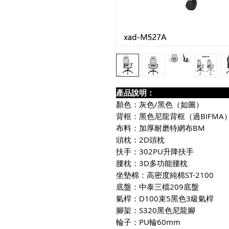
產品說
顏色：灰色/黑色（如圖）
背框：黑色尼龍背框（過BIFMA
布料：加厚耐磨特網布BM
頭枕：2D頭枕
扶手：302PU升降扶手
腰枕：3D多功能腰枕
坐墊棉：高密度純棉ST-2100
底盤：中泰三檔209底盤
氣桿：D100束5黑色3級氣桿
腳架：S320黑色尼龍腳
輪子：PU輪60mm