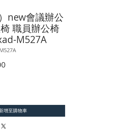
）new會議辦公
座椅 職員辦公椅
xad-M527A
M527A
價
00
格
新增至購物車