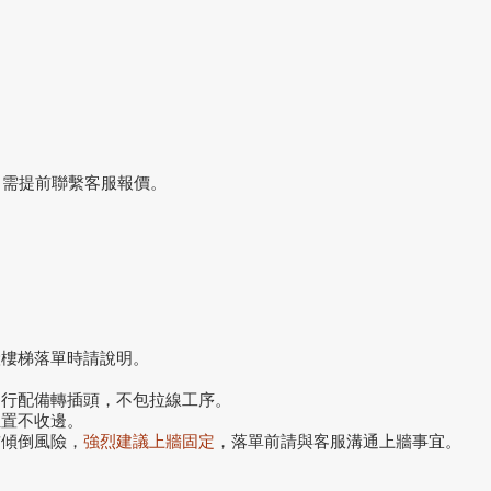
，需提前聯繫客服報價。
搬樓梯落單時請說明。
自行配備轉插頭，不包拉線工序。
位置不收邊。
前傾倒風險，
強烈建議上牆固定
，落單前請與客服溝通上牆事宜。