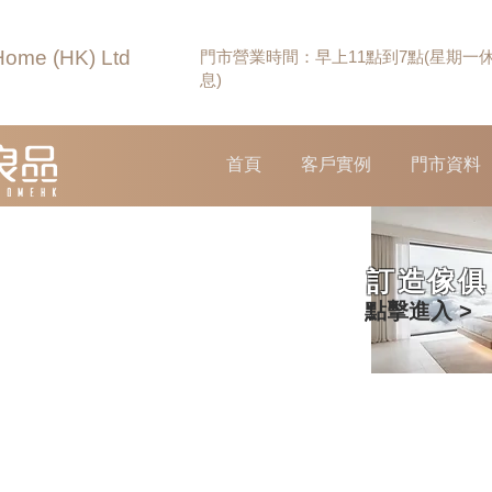
Home (HK) Ltd
門市營業時間：早上11點到7點(星期一
息)
首頁
客戶實例
門市資料
訂造傢俱
點擊進入 >