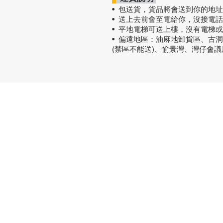
• 包送貨
，
貨品將會送到你的地址
• 送上去前會至電給你，沒接電
• 平地電梯可送上樓，沒有電梯
• 偏遠地區：油麻地卸貨區、古
(禁區不能送)、愉景灣、灣仔會
熱門產品
關於家之
辦公椅
|
大班椅
公司简介
辦公枱
|
洽談枱
網站地圖
大班枱
|
會議枱
文件櫃
|
小型櫃
屏風間格
會客茶几
會客梳化
探索更多產品