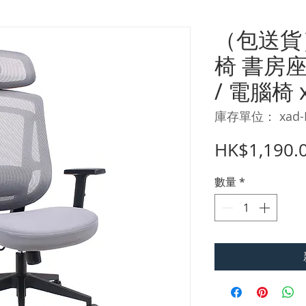
（包送貨
椅 書房
/ 電腦椅 
庫存單位： xad-
HK$1,190.
數量
*