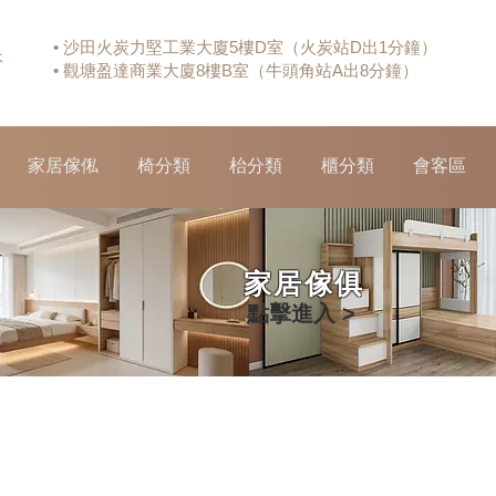
• 沙田火炭力堅工業大廈5樓D室（火炭站D出1分鐘）
休
• 觀塘盈達商業大廈8樓B室（牛頭角站A出8分鐘）
家居傢俬
椅分類
枱分類
櫃分類
會客區
家居傢俱
點擊進入 >