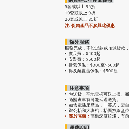
5套或以上 95折
10套或以上 9折
20套或以上 85折
注: 促銷產品不參與此優惠
額外服務
服務完成，不設退款或扣減貨款
度尺費：$400起
•
安裝費：$500起
•
拆舊傢俬：$300至$500起
•
拆及棄置舊傢俬：$500起
•
注意事項
• 包送貨，平地電梯可送上樓。
• 過關查車有可能延遲送貨。
• 如含電插座產品，非英式，需
• 辦公枱和大班枱，枱面放線盒
• 關於高櫃：
高櫃深度較淺，有
運費說明