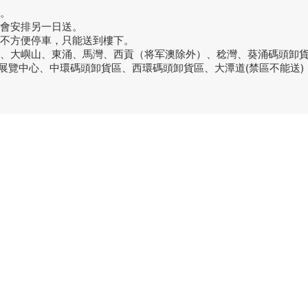
。
話會安排另一日送。
或不方便停車，只能送到樓下。
洞、大嶼山、東涌、馬灣、西貢（将军澳除外）、稔灣、葵涌碼頭卸
議展覽中心、中環碼頭卸貨區、西環碼頭卸貨區、大潭道(禁區不能送)
品牌中心
聯繫
良品
客戶服務
愛家空間（建材）
phone
送貨及安裝服務
家之良品（家居）
電郵：
辦公傢俬安裝影片
家之良品（辦公）
What
產品選購攻略
觀塘門
觀塘偉
營業時
火炭門