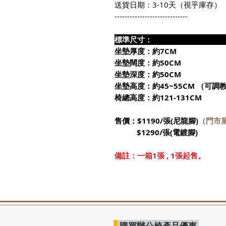
送貨日期：3-10天（視乎庫存）
-----------------------------
標準尺
坐墊厚度：約7CM
坐墊闊度：約50CM
坐墊深度：約50CM
坐墊高度：約45~55CM （可調
椅總高度：約121-131CM
售價：$1190/張(尼龍腳)
（門市
$1290/張(電鍍腳)
備註：一箱1張 , 1張起售。
購買辦公椅產品優惠