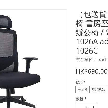
（包送貨
椅 書房
辦公椅 / 
1026A ad
1026C
庫存單位： xad-10
HK$690.00
款式
*
弓字椅
無頭枕款
數量
*