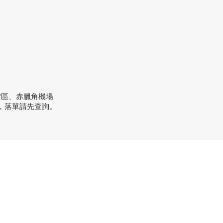
貨區、赤臘角機場
，落單請先查詢。
方式
：+852 3962 2343
order@xhomehk.com
sapp：5269 0355