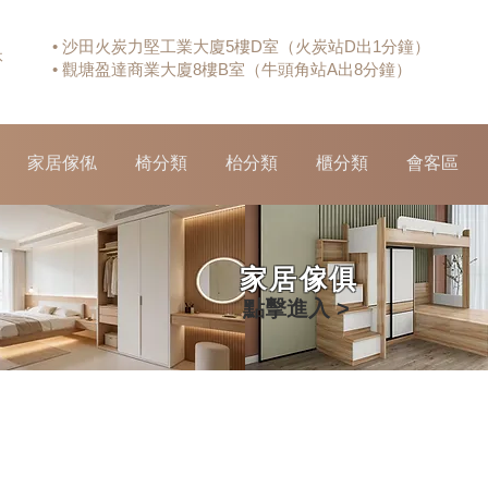
• 沙田火炭力堅工業大廈5樓D室（火炭站D出1分鐘）
休
• 觀塘盈達商業大廈8樓B室（牛頭角站A出8分鐘）
家居傢俬
椅分類
枱分類
櫃分類
會客區
家居傢俱
點擊進入 >