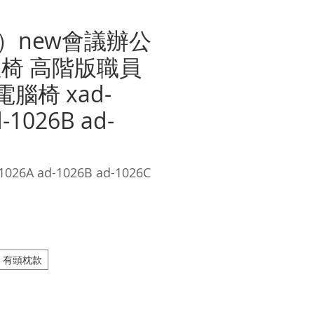
）new會議辦公
座椅 高階版職員
電腦椅 xad-
-1026B ad-
26A ad-1026B ad-1026C
價
格
有頭枕款