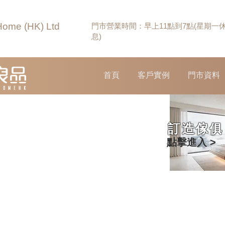
Home (HK) Ltd
門市營業時間：早上11點到7點(星期一
息)
首頁
客戶實例
門市資料
訂造傢俱
點擊進入 >