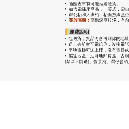
• 過關查車有可能延遲送貨。
• 如含電插座產品，非英式，需
• 辦公枱和大班枱，枱面放線盒
• 關於高櫃：
高櫃深度較淺，有
運費說明
• 包送貨
，
貨品將會送到你的地址
• 送上去前會至電給你，沒接電
• 平地電梯可送上樓，沒有電梯
• 偏遠地區：油麻地卸貨區、古
(禁區不能送)、愉景灣、灣仔會
熱門產品
關於家之
辦公椅
|
大班椅
公司简介
辦公枱
|
洽談枱
網站地圖
大班枱
|
會議枱