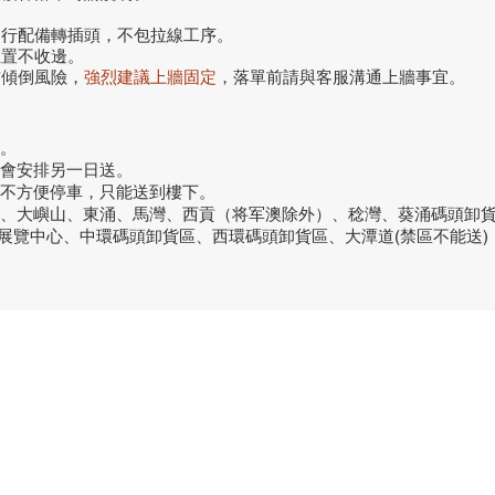
自行配備轉插頭，不包拉線工序。
位置不收邊。
前傾倒風險，
強烈建議上牆固定
，落單前請與客服溝通上牆事宜。
。
話會安排另一日送。
或不方便停車，只能送到樓下。
洞、大嶼山、東涌、馬灣、西貢（将军澳除外）、稔灣、葵涌碼頭卸
議展覽中心、中環碼頭卸貨區、西環碼頭卸貨區、大潭道(禁區不能送)
品牌中心
聯繫
良品
客戶服務
愛家空間（建材）
phone
送貨及安裝服務
家之良品（家居）
電郵：
辦公傢俬安裝影片
家之良品（辦公）
What
產品選購攻略