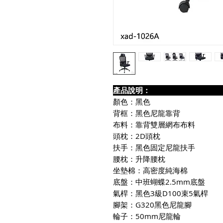
產品說
顏色：黑色
背框：黑色尼龍靠背
布料：靠背雙層網布布料
頭枕：2D頭枕
扶手：黑色固定尼龍扶手
腰枕：升降腰枕
坐墊棉：高密度純海棉
底盤：中班蝴蝶2.5mm底盤
氣桿：黑色3級D100束5氣桿
腳架：G320黑色尼龍腳
輪子：50mm尼龍輪