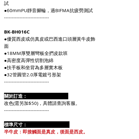
試
●60mmPU靜音腳輪，過BIFMA抗疲勞測試
-----------------------------
BK-BH016C
●優質西皮或仿真皮或巴西進口頭層黃牛皮飾
面
●18MM厚雙層彎板全捫皮款班
●高密度高彈性切割泡綿
●扶手板和坐背為多層實木板
●32管圓管2.0厚電鍍弓形架
-----------------------------
關於訂造：
改色(需另加$50)，具體請查詢客服。
-----------------------------
標準尺寸：
半牛皮：即接觸面是真皮，後面是西皮。