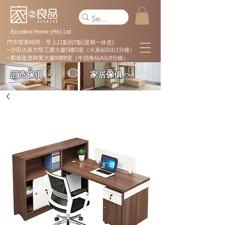
Excellent Home (HK) Ltd
門市營業時間：早上11點到7點(星期一休息)
• 沙田火炭力堅工業大廈5樓D室（火炭站D出1分鐘）
• 觀塘盈達商業大廈8樓B室（牛頭角站A出8分鐘）
訂造傢俱 ＞
家居傢俱 ＞