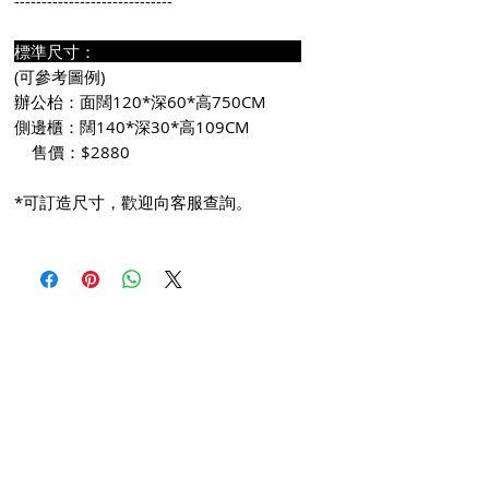
-----------------------------
標準尺寸：
(可參考圖例)
辦公枱：面闊120*深60*高750CM
側邊櫃：闊140*深30*高109CM
售價：$2880
*可訂造尺寸，歡迎向客服查詢。