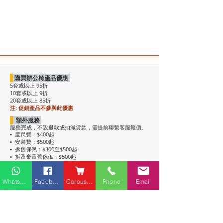
購買辦公椅產品優惠
5套或以上 95折
10套或以上 9折
20套或以上 85折
注: 促銷產品不參與此優惠
額外服務
服務完成，不設退款或扣減貨款，需提前聯繫客服報價。
度尺費：$400起
•
安裝費：$500起
•
拆舊傢俬：$300至$500起
•
拆及棄置舊傢俬：$500起
•
注意事項
• 包送貨，平地電梯可送上樓。搬樓梯落單時請說明。
Whatsapp
Facebook
Carousell
Phone
Email
• 過關查車有可能延遲送貨。
• 如含電插座產品，非英式，需自行配備轉插頭，不包拉
線工序。
• 辦公枱和大班枱，枱面放線盒位置不收邊。
• 關於高櫃：
高櫃深度較淺，有前傾倒風險，
強烈建議上
牆固定
，落單前請與客服溝通上牆事宜。