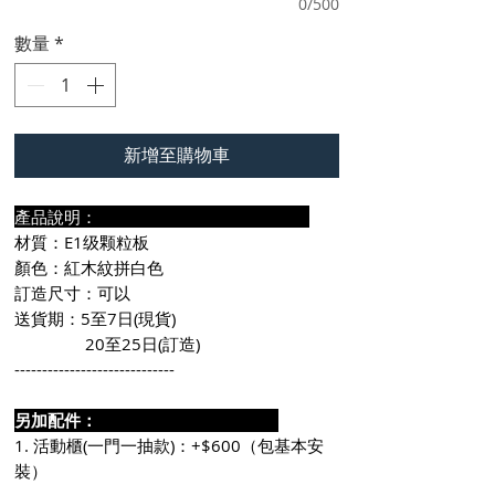
0/500
數量
*
新增至購物車
產品說明：
材質：E1级颗粒板
顏色：紅木紋拼白色
訂造尺寸：可以
送貨期：5至7日(現貨)
20至25日(訂造)
-----------------------------
另加配件：
1. 活動櫃(一門一抽款)：+$600（包基本安
裝）