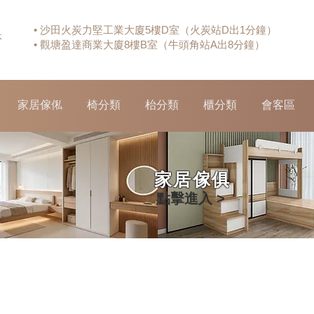
• 沙田火炭力堅工業大廈5樓D室（火炭站D出1分鐘）
休
• 觀塘盈達商業大廈8樓B室（牛頭角站A出8分鐘）
家居傢俬
椅分類
枱分類
櫃分類
會客區
家居傢俱
點擊進入 >