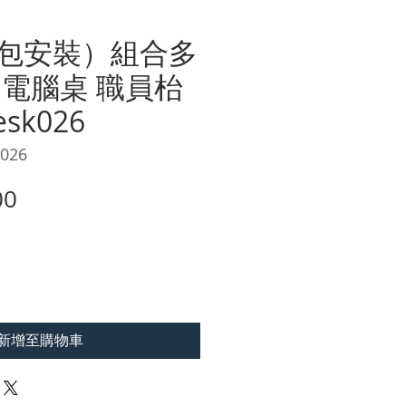
包安裝）組合多
 電腦桌 職員枱
sk026
026
價
00
格
新增至購物車