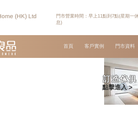
Home (HK) Ltd
門市營業時間：早上11點到7點(星期一
息)
首頁
客戶實例
門市資料
訂造傢俱
點擊進入 >