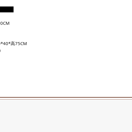
：
0CM
*40*高75CM
）