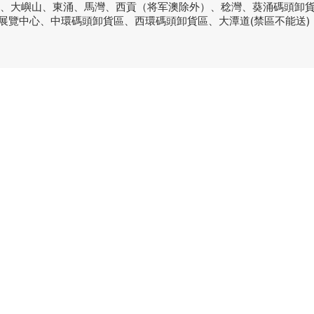
洞、大嶼山、東涌、馬灣、西貢（将军澳除外）、稔灣、葵涌碼頭卸
議展覽中心、中環碼頭卸貨區、西環碼頭卸貨區、大潭道(禁區不能送)
品牌中心
聯繫
良品
客戶服務
愛家空間（建材）
phone
送貨及安裝服務
家之良品（家居）
電郵：
辦公傢俬安裝影片
家之良品（辦公）
What
產品選購攻略
觀塘門
觀塘偉
營業時
火炭門
沙田火
(火炭
營業時