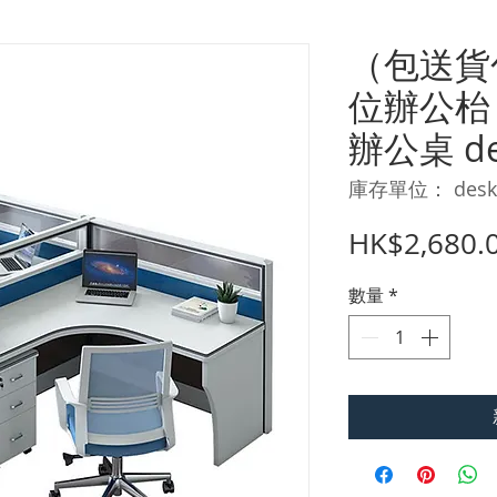
（包送貨
位辦公枱
辦公桌 de
庫存單位： desk
HK$2,680.
數量
*