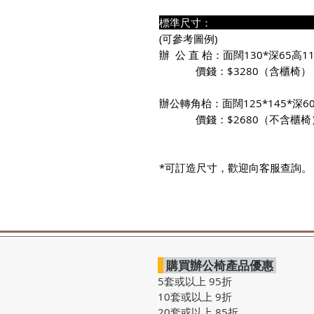
標準尺寸
(可參考圖例)
辦 公 直 枱：面闊130*深65高11
價錢：$3280（含櫃椅）
辦公轉角枱：面闊125*145*深60
價錢：$2680（不含櫃椅
*可訂造尺寸，歡迎向客服查詢。
購買辦公椅產品優惠
5套或以上 95折
10套或以上 9折
20套或以上 85折