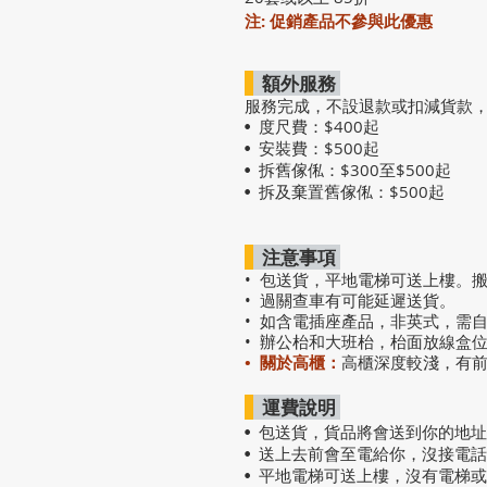
注: 促銷產品不參與此優惠
額外服務
服務完成，不設退款或扣減貨款
度尺費：$400起
•
安裝費：$500起
•
拆舊傢俬：$300至$500起
•
拆及棄置舊傢俬：$500起
•
注意事項
• 包送貨，平地電梯可送上樓。
• 過關查車有可能延遲送貨。
• 如含電插座產品，非英式，需
• 辦公枱和大班枱，枱面放線盒
• 關於高櫃：
高櫃深度較淺，有
運費說明
• 包送貨
，
貨品將會送到你的地址
• 送上去前會至電給你，沒接電
• 平地電梯可送上樓，沒有電梯