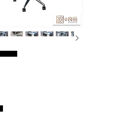
明：
：
）