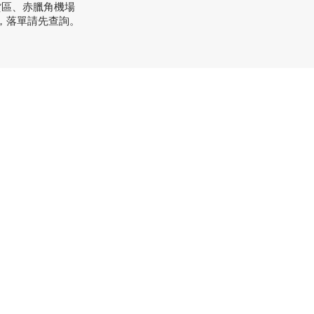
貨區、赤臘角機場
，落單請先查詢。
方式
：+852 3962 2343
order@xhomehk.com
sapp：5269 0355
市地址：
業街181號盈達商業大廈8樓B室
間：早上11點到7點(星期一門市休息)
市地址：
炭禾香街9-15號力堅工業大廈5樓D室
站D出口，直行過馬路右轉，1分鐘到）
間：早上11點到7點(星期一門市休息)