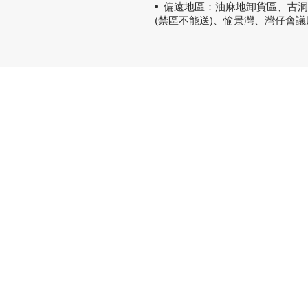
• 偏遠地區：油麻地卸貨區、古
(禁區不能送)、愉景灣、灣仔會
熱門產品
關於家之
辦公椅
|
大班椅
公司简介
辦公枱
|
洽談枱
網站地圖
大班枱
|
會議枱
文件櫃
|
小型櫃
屏風間格
會客茶几
會客梳化
探索更多產品