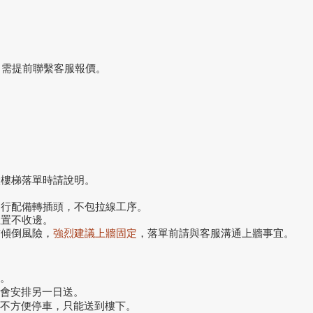
，需提前聯繫客服報價。
搬樓梯落單時請說明。
自行配備轉插頭，不包拉線工序。
位置不收邊。
前傾倒風險，
強烈建議上牆固定
，落單前請與客服溝通上牆事宜。
。
話會安排另一日送。
或不方便停車，只能送到樓下。