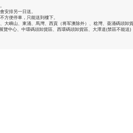
。
話會安排另一日送。
或不方便停車，只能送到樓下。
洞、大嶼山、東涌、馬灣、西貢（将军澳除外）、稔灣、葵涌碼頭卸
議展覽中心、中環碼頭卸貨區、西環碼頭卸貨區、大潭道(禁區不能送)
品牌中心
聯繫
良品
客戶服務
愛家空間（建材）
phone
送貨及安裝服務
家之良品（家居）
電郵：
辦公傢俬安裝影片
家之良品（辦公）
What
產品選購攻略
觀塘門
觀塘偉
營業時
火炭門