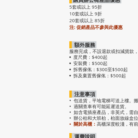
5套或以上 95折
10套或以上 9折
20套或以上 85折
注: 促銷產品不參與此優惠
額外服務
服務完成，不設退款或扣減貨款
度尺費：$400起
•
安裝費：$500起
•
拆舊傢俬：$300至$500起
•
拆及棄置舊傢俬：$500起
•
注意事項
• 包送貨，平地電梯可送上樓。
• 過關查車有可能延遲送貨。
• 如含電插座產品，非英式，需
• 辦公枱和大班枱，枱面放線盒
• 關於高櫃：
高櫃深度較淺，有
運費說明