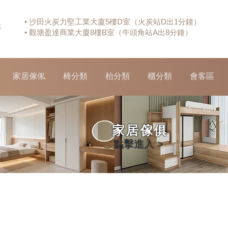
• 沙田火炭力堅工業大廈5樓D室（火炭站D出1分鐘）
休
• 觀塘盈達商業大廈8樓B室（牛頭角站A出8分鐘）
家居傢俬
椅分類
枱分類
櫃分類
會客區
家居傢俱
點擊進入 >