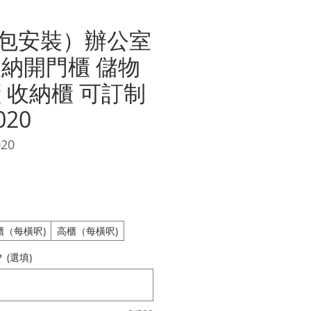
包安裝）辦公室
收納開門櫃 儲物
 收納櫃 可訂制
020
20
價
格
櫃（每橫呎)
高櫃（每橫呎)
(選填)