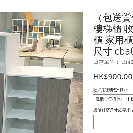
（包送貨
樓梯櫃 
櫃 家用櫃
尺寸 cba
庫存單位： cba0
HK$900.00
款式(按橫呎計算)
*
低櫃（每橫呎)
中
想做什麼尺寸或要求？ 