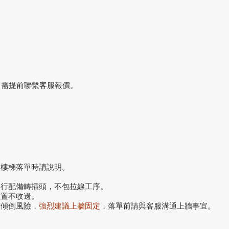
，需提前聯繫客服報價。
搬樓梯落單時請說明。
自行配備轉插頭，不包拉線工序。
位置不收邊。
前傾倒風險，
強烈建議上牆固定
，落單前請與客服溝通上牆事宜。