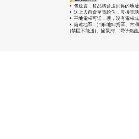
• 包送貨
，
貨品將會送到你的地址
• 送上去前會至電給你，沒接電
• 平地電梯可送上樓，沒有電梯
• 偏遠地區：油麻地卸貨區、古
(禁區不能送)、愉景灣、灣仔會
熱門產品
關於家之
辦公椅
|
大班椅
公司简介
辦公枱
|
洽談枱
網站地圖
大班枱
|
會議枱
文件櫃
|
小型櫃
屏風間格
會客茶几
會客梳化
探索更多產品