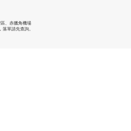
貨區、赤臘角機場
，落單請先查詢。
方式
：+852 3962 2343
order@xhomehk.com
sapp：5269 0355
市地址：
業街181號盈達商業大廈8樓B室
間：早上11點到7點(星期一門市休息)
市地址：