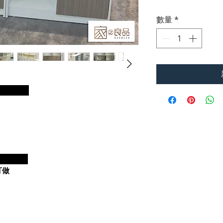
數量
*
明：
）
：
訂做