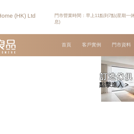
Home (HK) Ltd
門市營業時間：早上11點到7點(星期一
息)
首頁
客戶實例
門市資料
訂造傢俱
點擊進入 >