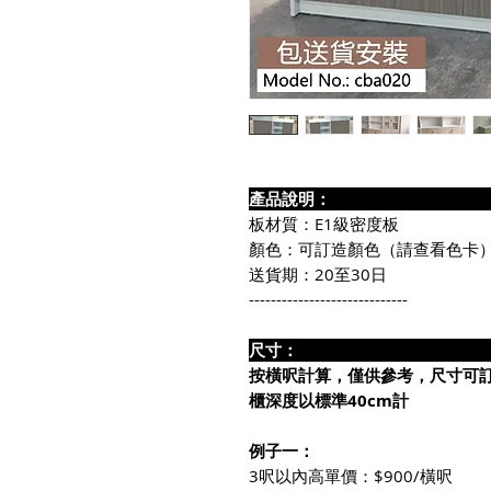
產品說
板材質：E1級密度板
顏色：可訂造顏色（請查看色卡
送貨期：20至30日
-----------------------------
尺寸
按橫呎計算，僅供參考，尺寸可
櫃深度以標準40cm計
例子一：
3呎以內高單價：$900/橫呎