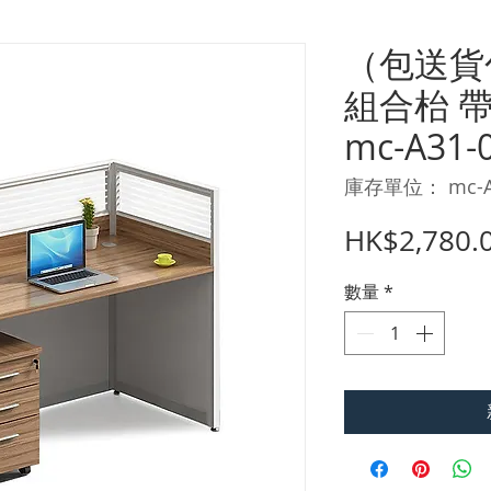
（包送貨
組合枱 
mc-A31-
庫存單位： mc-A
HK$2,780.
數量
*