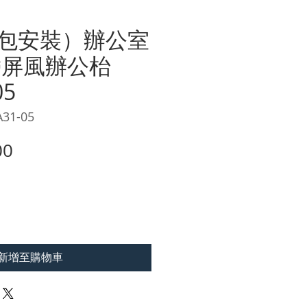
包安裝）辦公室
帶屏風辦公枱
05
31-05
價
00
格
新增至購物車