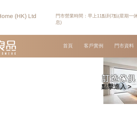
Home (HK) Ltd
門市營業時間：早上11點到7點(星期一
息)
首頁
客戶實例
門市資料
訂造傢俱
點擊進入 >