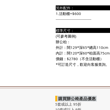
另外配件
1.活動櫃+$600
-----------------------------
標準尺寸
(可參考圖例)
辦公枱：
外計：闊129*深65*總高110cm
內計：闊120*深60*枱面高75
價錢：$2780（不含活動櫃）
*可訂造尺寸，歡迎向客服查詢。
購買辦公椅產品優惠
5套或以上 95折
10套或以上 9折