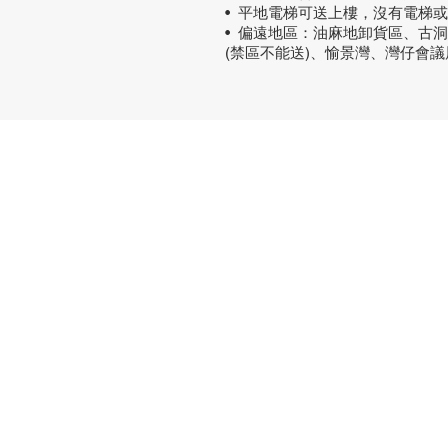
• 平地電梯可送上樓，沒有電梯
• 偏遠地區：油麻地卸貨區、古
(禁區不能送)、愉景灣、灣仔會
熱門產品
關於家之
辦公椅
|
大班椅
公司简介
辦公枱
|
洽談枱
網站地圖
大班枱
|
會議枱
文件櫃
|
小型櫃
屏風間格
會客茶几
會客梳化
探索更多產品