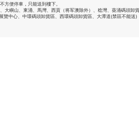
或不方便停車，只能送到樓下。
洞、大嶼山、東涌、馬灣、西貢（将军澳除外）、稔灣、葵涌碼頭卸
議展覽中心、中環碼頭卸貨區、西環碼頭卸貨區、大潭道(禁區不能送)
品牌中心
聯繫
良品
客戶服務
愛家空間（建材）
phone
送貨及安裝服務
家之良品（家居）
電郵：
辦公傢俬安裝影片
家之良品（辦公）
What
產品選購攻略
觀塘門
觀塘偉
營業時
火炭門
沙田火
(火炭