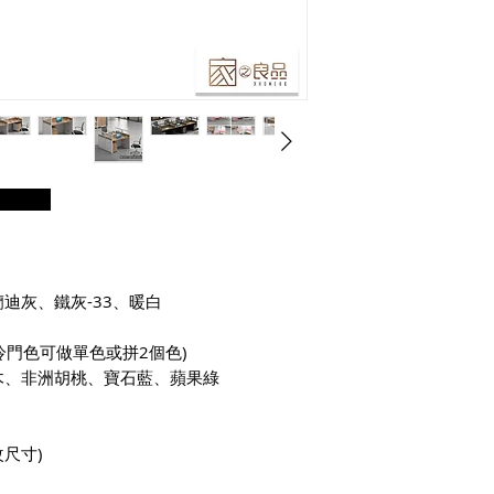
：
迪灰、鐵灰-33、暖白
冷門色可做單色或拼2個色)
木、非洲胡桃、寶石藍、蘋果綠
尺寸)