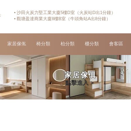
• 沙田火炭力堅工業大廈5樓D室（火炭站D出1分鐘）
休
• 觀塘盈達商業大廈8樓B室（牛頭角站A出8分鐘）
家居傢俬
椅分類
枱分類
櫃分類
會客區
家居傢俱
點擊進入 >