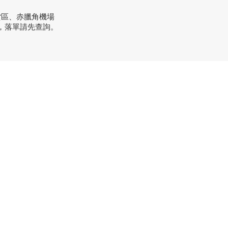
貨區、赤臘角機場
，落單請先查詢。
方式
：+852 3962 2343
order@xhomehk.com
sapp：5269 0355
市地址：
業街181號盈達商業大廈8樓B室
間：早上11點到7點(星期一門市休息)
市地址：
炭禾香街9-15號力堅工業大廈5樓D室
站D出口，直行過馬路右轉，1分鐘到）