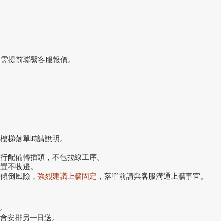
，需提前聯繫客服報價。
搬樓梯落單時請說明。
自行配備轉插頭，不包拉線工序。
位置不收邊。
前傾倒風險，
強烈建議上牆固定
，落單前請與客服溝通上牆事宜。
。
話會安排另一日送。