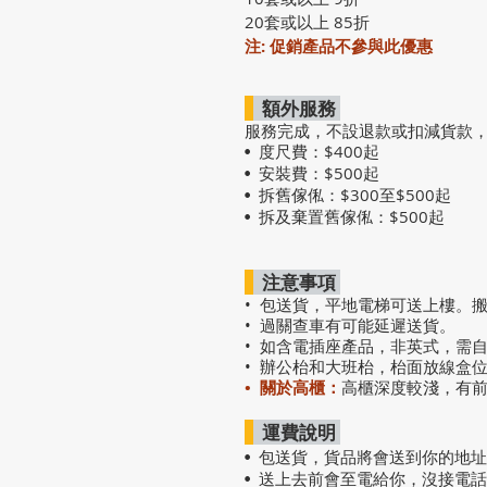
20套或以上 85折
注: 促銷產品不參與此優惠
額外服務
服務完成，不設退款或扣減貨款
度尺費：$400起
•
安裝費：$500起
•
拆舊傢俬：$300至$500起
•
拆及棄置舊傢俬：$500起
•
注意事項
• 包送貨，平地電梯可送上樓。
• 過關查車有可能延遲送貨。
• 如含電插座產品，非英式，需
• 辦公枱和大班枱，枱面放線盒
• 關於高櫃：
高櫃深度較淺，有
運費說明
• 包送貨
，
貨品將會送到你的地址
• 送上去前會至電給你，沒接電