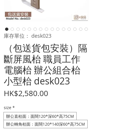
庫存單位： desk023
（包送貨包安裝）隔
斷屏風枱 職員工作
電腦枱 辦公組合枱
小型枱 desk023
價
HK$2,580.00
格
size
*
辦公直枱面：面闊120*深60*高75CM
辦公轉角枱面：面闊120*140深60*高75CM