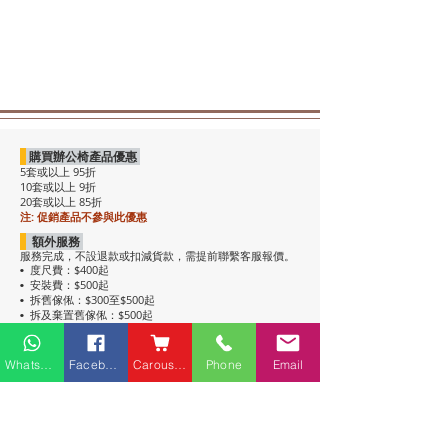
購買辦公椅產品優惠
5套或以上 95折
10套或以上 9折
20套或以上 85折
注: 促銷產品不參與此優惠
額外服務
服務完成，不設退款或扣減貨款，需提前聯繫客服報價。
度尺費：$400起
•
安裝費：$500起
•
拆舊傢俬：$300至$500起
•
拆及棄置舊傢俬：$500起
•
注意事項
• 包送貨，平地電梯可送上樓。搬樓梯落單時請說明。
Whatsapp
Facebook
Carousell
Phone
Email
• 過關查車有可能延遲送貨。
• 如含電插座產品，非英式，需自行配備轉插頭，不包拉
線工序。
• 辦公枱和大班枱，枱面放線盒位置不收邊。
• 關於高櫃：
高櫃深度較淺，有前傾倒風險，
強烈建議上
牆固定
，落單前請與客服溝通上牆事宜。