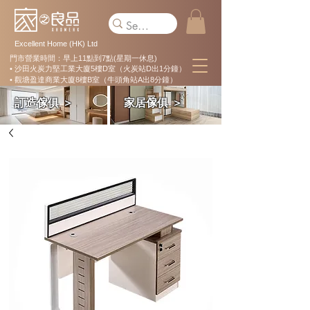
Excellent Home (HK) Ltd
門市營業時間：早上11點到7點(星期一休息)
• 沙田火炭力堅工業大廈5樓D室（火炭站D出1分鐘）
• 觀塘盈達商業大廈8樓B室（牛頭角站A出8分鐘）
訂造傢俱 ＞
家居傢俱 ＞