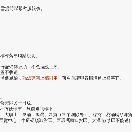
，需提前聯繫客服報價。
搬樓梯落單時請說明。
自行配備轉插頭，不包拉線工序。
位置不收邊。
前傾倒風險，
強烈建議上牆固定
，落單前請與客服溝通上牆事宜。
。
話會安排另一日送。
或不方便停車，只能送到樓下。
洞、大嶼山、東涌、馬灣、西貢（将军澳除外）、稔灣、葵涌碼頭卸
議展覽中心、中環碼頭卸貨區、西環碼頭卸貨區、大潭道(禁區不能送)