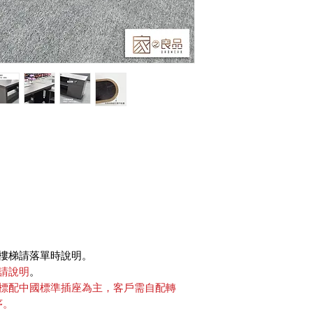
樓梯請落單時說明。
請說明
。
標配中國標準插座為主，客戶需自配轉
序。