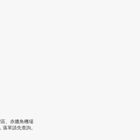
貨區、赤臘角機場
，落單請先查詢。