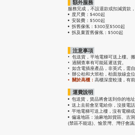
額外服務
服務完成，不設退款或扣減貨款
度尺費：$400起
•
安裝費：$500起
•
拆舊傢俬：$300至$500起
•
拆及棄置舊傢俬：$500起
•
注意事項
• 包送貨，平地電梯可送上樓。
• 過關查車有可能延遲送貨。
• 如含電插座產品，非英式，需
• 辦公枱和大班枱，枱面放線盒
• 關於高櫃：
高櫃深度較淺，有
運費說明
• 包送貨
，
貨品將會送到你的地址
• 送上去前會至電給你，沒接電
• 平地電梯可送上樓，沒有電梯
• 偏遠地區：油麻地卸貨區、古
(禁區不能送)、愉景灣、灣仔會