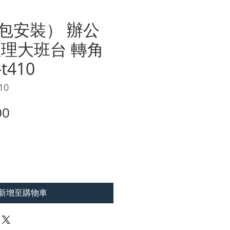
包安裝） 辦公
經理大班台 轉角
t410
10
價
00
格
新增至購物車