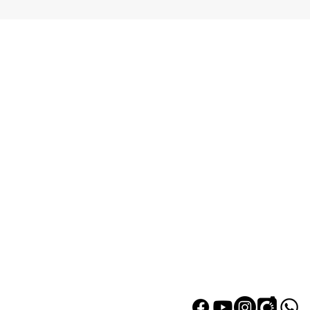
熱門產品
關於家之
辦公椅
|
大班椅
公司简介
辦公枱
|
洽談枱
網站地圖
大班枱
|
會議枱
文件櫃
|
小型櫃
屏風間格
會客茶几
會客梳化
探索更多產品