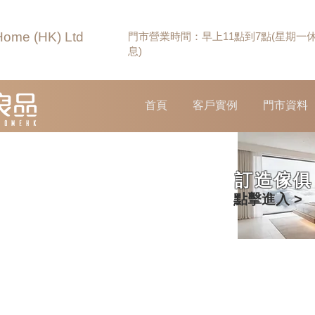
Home (HK) Ltd
門市營業時間：早上11點到7點(星期一
息)
首頁
客戶實例
門市資料
訂造傢俱
點擊進入 >