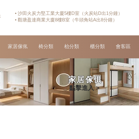
• 沙田火炭力堅工業大廈5樓D室（火炭站D出1分鐘）
休
• 觀塘盈達商業大廈8樓B室（牛頭角站A出8分鐘）
家居傢俬
椅分類
枱分類
櫃分類
會客區
家居傢俱
點擊進入 >