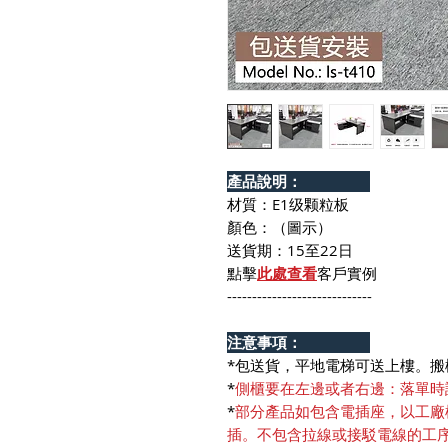
產品說明：
材質：E1级颗粒板
顏色：（圖示）
送貨期：15至22日
點擊
此處查看
客戶實例
-----------------------------
注意事項：
*包送貨，平地電梯可送上樓。搬
*
側櫃要在左邊或者右邊：落單時
*
部分產品如包含電插座，以工廠
插。不包含拉線或接駁電線的工