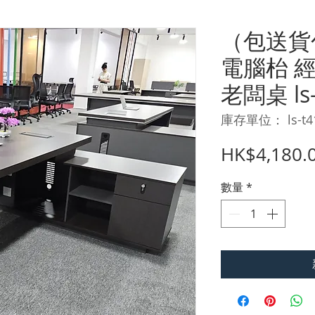
（包送貨
電腦枱 
老闆桌 ls-
庫存單位： ls-t4
HK$4,180.
數量
*