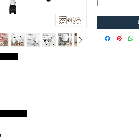
明：
寸：
）