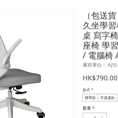
（包送貨
久坐學習
桌 寫字
座椅 學
/ 電腦椅 A
庫存單位： AJYJ-
HK$790.00
款式
*
標準款
可逍遙款
數量
*