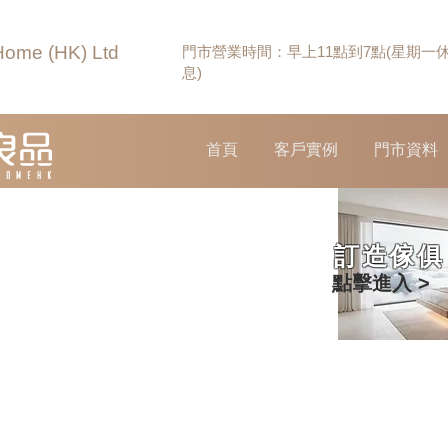
Home (HK) Ltd
門市營業時間：早上11點到7點(星期一
息)
首頁
客戶實例
門市資料
訂造傢俱
點擊進入 >