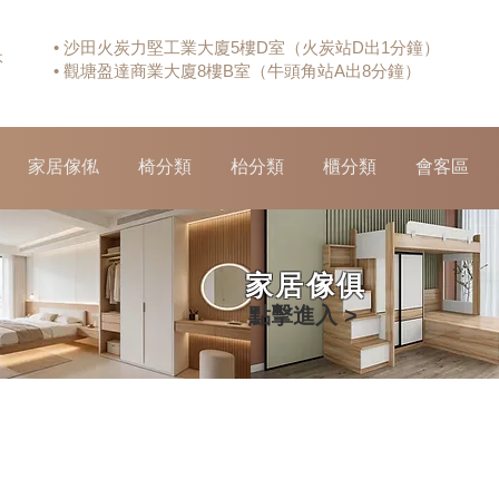
• 沙田火炭力堅工業大廈5樓D室（火炭站D出1分鐘）
休
• 觀塘盈達商業大廈8樓B室（牛頭角站A出8分鐘）
家居傢俬
椅分類
枱分類
櫃分類
會客區
家居傢俱
點擊進入 >