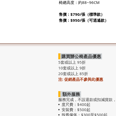
椅總高度：約88~96CM
售價：$790/張（標準款）
售價：$950/張（可逍遙款）
購買辦公椅產品優惠
5套或以上 95折
10套或以上 9折
20套或以上 85折
注: 促銷產品不參與此優惠
額外服務
服務完成，不設退款或扣減貨款
度尺費：$400起
•
安裝費：$500起
•
拆舊傢俬：$300至$500起
•