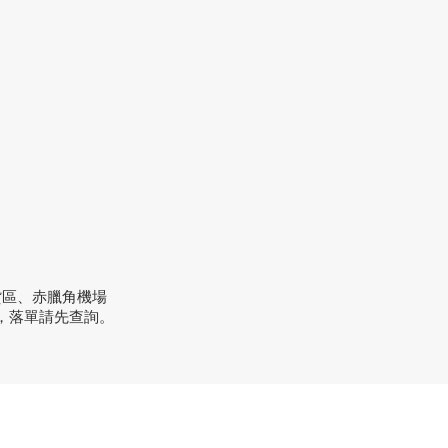
貨區、赤臘角機場
，落單請先查詢。
方式