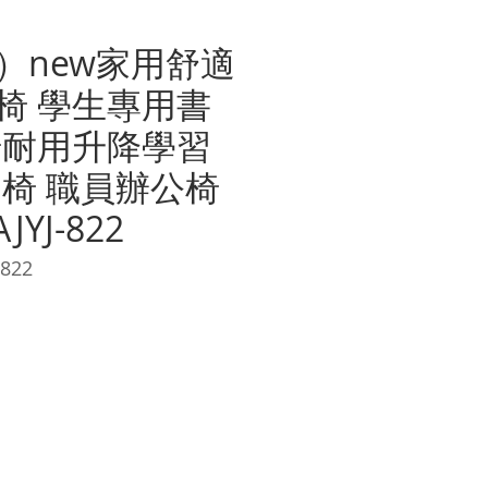
）new家用舒適
椅 學生專用書
椅耐用升降學習
習椅 職員辦公椅
JYJ-822
822
價
格