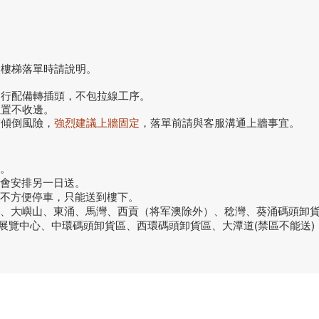
搬樓梯落單時請說明。
自行配備轉插頭，不包拉線工序。
位置不收邊。
前傾倒風險，
強烈建議上牆固定
，落單前請與客服溝通上牆事宜。
。
話會安排另一日送。
或不方便停車，只能送到樓下。
洞、大嶼山、東涌、馬灣、西貢（将军澳除外）、稔灣、葵涌碼頭卸
議展覽中心、中環碼頭卸貨區、西環碼頭卸貨區、大潭道(禁區不能送)
品牌中心
聯繫
良品
客戶服務