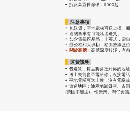
拆及棄置舊傢俬：$500起
•
注意事項
• 包送貨，平地電梯可送上樓。
• 過關查車有可能延遲送貨。
• 如含電插座產品，非英式，需
• 辦公枱和大班枱，枱面放線盒
• 關於高櫃：
高櫃深度較淺，有
運費說明
• 包送貨
，
貨品將會送到你的地址
• 送上去前會至電給你，沒接電
• 平地電梯可送上樓，沒有電梯
• 偏遠地區：油麻地卸貨區、古
(禁區不能送)、愉景灣、灣仔會
熱門產品
關於家之