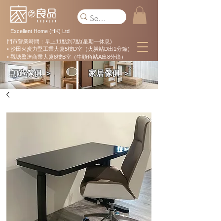
Excellent Home (HK) Ltd
門市營業時間：早上11點到7點(星期一休息)
• 沙田火炭力堅工業大廈5樓D室（火炭站D出1分鐘）
• 觀塘盈達商業大廈8樓B室（牛頭角站A出8分鐘）
訂造傢俱 ＞
家居傢俱 ＞