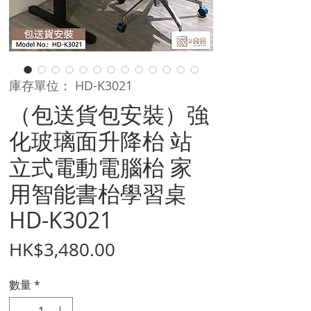
庫存單位： HD-K3021
（包送貨包安裝）強
化玻璃面升降枱 站
立式電動電腦枱 家
用智能書枱學習桌
HD-K3021
價
HK$3,480.00
格
數量
*