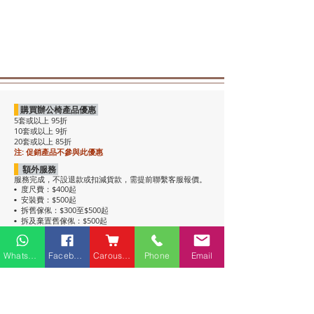
購買辦公椅產品優惠
5套或以上 95折
10套或以上 9折
20套或以上 85折
注: 促銷產品不參與此優惠
額外服務
服務完成，不設退款或扣減貨款，需提前聯繫客服報價。
度尺費：$400起
•
安裝費：$500起
•
拆舊傢俬：$300至$500起
•
拆及棄置舊傢俬：$500起
•
注意事項
• 包送貨，平地電梯可送上樓。搬樓梯落單時請說明。
Whatsapp
Facebook
Carousell
Phone
Email
• 過關查車有可能延遲送貨。
• 如含電插座產品，非英式，需自行配備轉插頭，不包拉
線工序。
• 辦公枱和大班枱，枱面放線盒位置不收邊。
• 關於高櫃：
高櫃深度較淺，有前傾倒風險，
強烈建議上
牆固定
，落單前請與客服溝通上牆事宜。