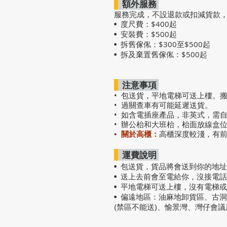
額外服務
服務完成，不設退款或扣減貨款
度尺費：$400起
•
安裝費：$500起
•
拆舊傢俬：$300至$500起
•
拆及棄置舊傢俬：$500起
•
注意事項
• 包送貨，平地電梯可送上樓。
• 過關查車有可能延遲送貨。
• 如含電插座產品，非英式，需
• 辦公枱和大班枱，枱面放線盒
• 關於高櫃：
高櫃深度較淺，有
運費說明
• 包送貨
，
貨品將會送到你的地址
• 送上去前會至電給你，沒接電
• 平地電梯可送上樓，沒有電梯
• 偏遠地區：油麻地卸貨區、古
(禁區不能送)、愉景灣、灣仔會