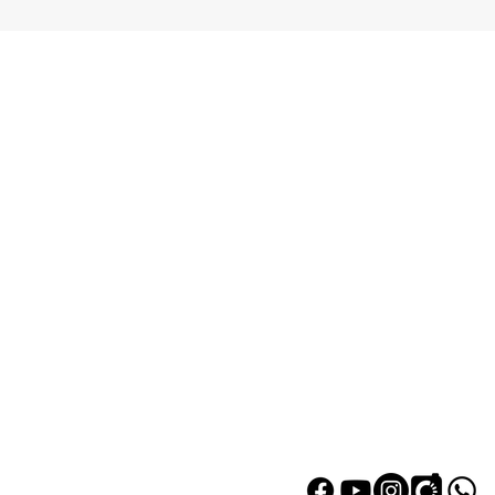
熱門產品
關於家之
辦公椅
|
大班椅
公司简介
辦公枱
|
洽談枱
網站地圖
大班枱
|
會議枱
文件櫃
|
小型櫃
屏風間格
會客茶几
會客梳化
探索更多產品