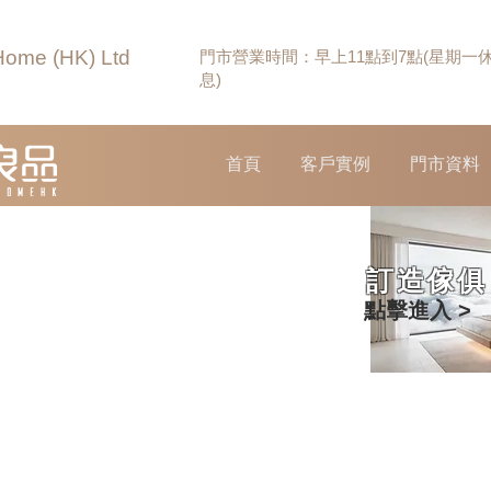
Home (HK) Ltd
門市營業時間：早上11點到7點(星期一
息)
首頁
客戶實例
門市資料
訂造傢俱
點擊進入 >