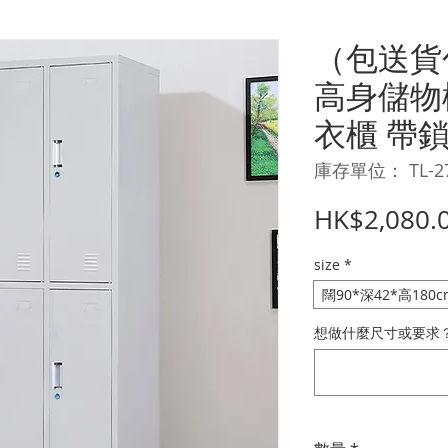
（包送貨
高身儲物
衣櫃 帶鎖Lo
庫存單位： TL-2
HK$2,080.
size
*
闊90*深42*高180c
想做什麼尺寸或要求？ 