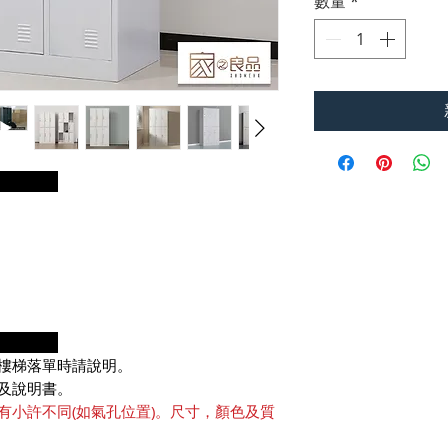
數量
*
明：
項：
樓梯落單時請說明。
及說明書。
有小許不同(如氣孔位置)。尺寸，顏色及質