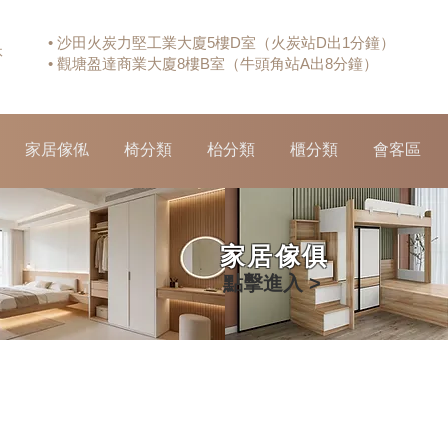
• 沙田火炭力堅工業大廈5樓D室（火炭站D出1分鐘）
休
• 觀塘盈達商業大廈8樓B室（牛頭角站A出8分鐘）
家居傢俬
椅分類
枱分類
櫃分類
會客區
家居傢俱
點擊進入 >