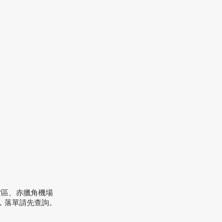
貨區、赤臘角機場
，落單請先查詢。