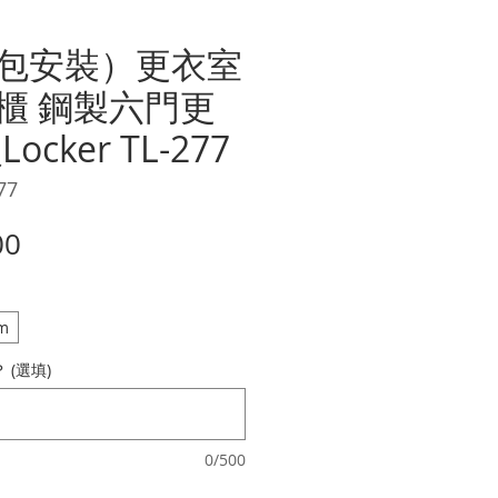
包安裝）更衣室
櫃 鋼製六門更
cker TL-277
77
價
00
格
m
(選填)
0/500