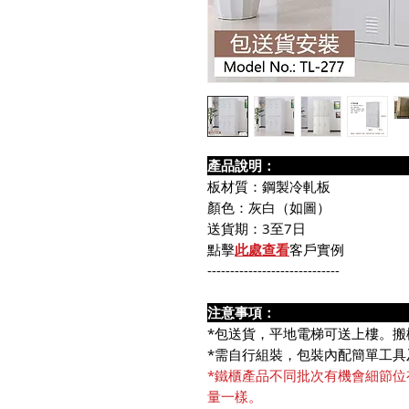
產品說
板材質：鋼製冷軋板
顏色：灰白（如圖）
送貨期：3至7日
點擊
此處查看
客戶實例
-----------------------------
注意事
*包送貨，平地電梯可送上樓。搬
*需自行組裝，包裝內配簡單工具
*鐵櫃產品不同批次有機會細節位
量一樣。