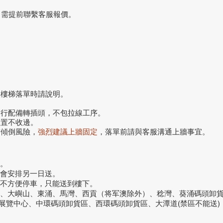
，需提前聯繫客服報價。
搬樓梯落單時請說明。
自行配備轉插頭，不包拉線工序。
位置不收邊。
前傾倒風險，
強烈建議上牆固定
，落單前請與客服溝通上牆事宜。
。
話會安排另一日送。
或不方便停車，只能送到樓下。
洞、大嶼山、東涌、馬灣、西貢（将军澳除外）、稔灣、葵涌碼頭卸
議展覽中心、中環碼頭卸貨區、西環碼頭卸貨區、大潭道(禁區不能送)