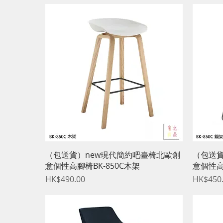
快速瀏覽
（包送貨）new現代簡約吧臺椅北歐創
（包送貨
意個性高腳椅BK-850C木架
意個性高
價格
價格
HK$490.00
HK$450