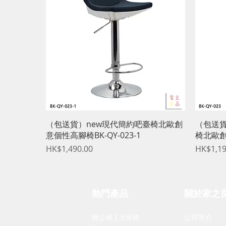
快速瀏覽
（包送貨）new現代簡約吧臺椅北歐創
（包送貨
意個性高腳椅BK-QY-023-1
椅北歐創
價格
價格
HK$1,490.00
HK$1,19
熱門產品
關於家之
辦公椅
|
大班椅
公司简介