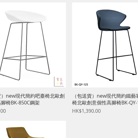
快速瀏覽
快速瀏覽
）new現代簡約吧臺椅北歐創
（包送貨）new現代簡約鐵藝
腳椅BK-850C鋼架
椅北歐創意個性高腳椅BK-QY-1
價格
.00
HK$1,390.00