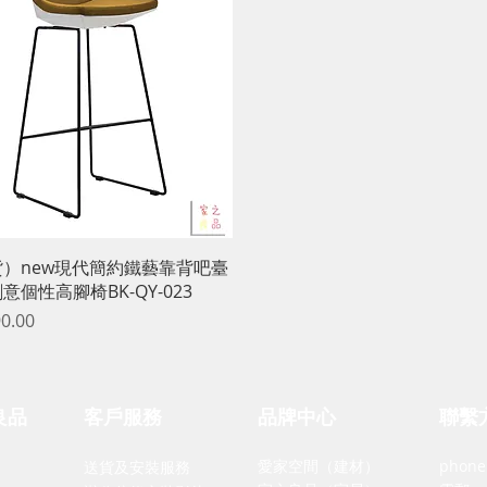
快速瀏覽
）new現代簡約鐵藝靠背吧臺
意個性高腳椅BK-QY-023
0.00
品牌中心
聯繫
良品
客戶服務
愛家空間（建材）
phone
送貨及安裝服務