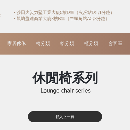
• 沙田火炭力堅工業大廈5樓D室（火炭站D出1分鐘）
休
• 觀塘盈達商業大廈8樓B室（牛頭角站A出8分鐘）
家居傢俬
椅分類
枱分類
櫃分類
會客區
休閒椅系列
Lounge chair series
載入上一頁