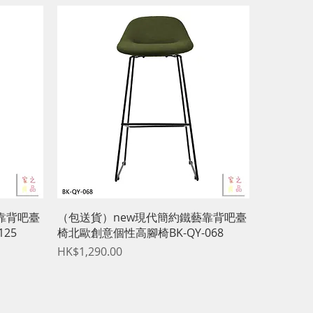
快速瀏覽
靠背吧臺
（包送貨）new現代簡約鐵藝靠背吧臺
25
椅北歐創意個性高腳椅BK-QY-068
價格
HK$1,290.00