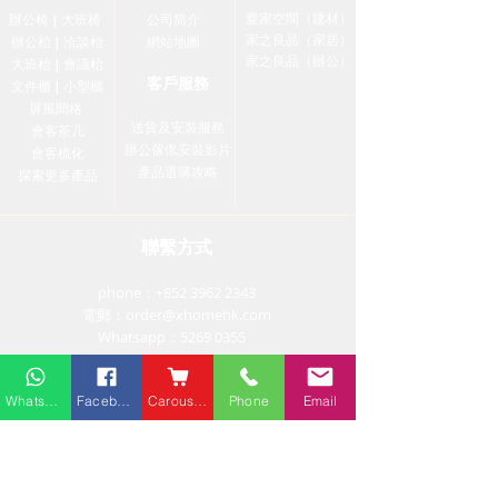
愛家空間（建材）
辦公椅
|
大班椅
公司简介
家之良品（家居）
辦公枱
|
洽談枱
網站地圖
家之良品（辦公）
大班枱
|
會議枱
客戶服務
文件櫃
|
小型櫃
屏風間格
送貨及安裝服務
會客茶几
辦公傢俬安裝影片
會客梳化
產品選購攻略
探索更多產品
聯繫方式
phone：+852
3962 2343
電郵：
order@xhomehk.com
Whatsapp：5269 0355
觀塘門市地址：
Whatsapp
Facebook
Carousell
Phone
Email
觀塘偉業街181號盈達商業大廈8樓B室
營業時間：早上11點到7點(星期一門市休息)
火炭門市地址：
沙田火炭禾香街9-15號力堅工業大廈5樓D室